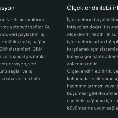
asyon
Ölçeklendirilebilirl
in farklı sistemlerini
İşletmelerin büyüklükler
tme yeteneği sağlar. Bu
ihtiyaçları doğrultusun
on, veri paylaşımı, iş
ölçeklendirilebilirlik sun
erimlilikte artış sağlar.
işletmelerin artan talepl
ERP sistemleri, CRM
karşılamak için sistemle
 ve finansal yazılımlar
kolayca genişletebilme
entegrasyon, veri
anlamına gelir.
nü sağlar ve iş
Ölçeklendirilebilirlik, y
ni daha verimli hale
kullanıcıların eklenmesi,
hacminin artması veya 
büyümesi gibi durumla
esneklik sağlar ve işlet
büyümesine uyum sağla