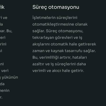
ik
Süreç otomasyonu
i ve
İşletmelerin süreçlerini
da
otomatikleştirmesine olanak
ar. Bu,
sağlar. Süreç otomasyonu,
eri
tekrarlayan görevleri ve iş
rini
akışlarını otomatik hale getirerek
si
zaman ve kaynak tasarrufu sağlar.
Bu, verimliliği artırır, hataları
eni
azaltır ve iş süreçlerini daha
 veri
verimli ve akıcı hale getirir.
iş yükünün
rda
menin
r.