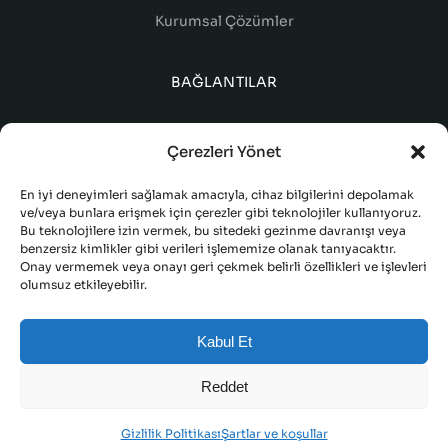
Kurumsal Çözümler
BAĞLANTILAR
Çerezleri Yönet
En iyi deneyimleri sağlamak amacıyla, cihaz bilgilerini depolamak
ve/veya bunlara erişmek için çerezler gibi teknolojiler kullanıyoruz.
Bu teknolojilere izin vermek, bu sitedeki gezinme davranışı veya
benzersiz kimlikler gibi verileri işlememize olanak tanıyacaktır.
Onay vermemek veya onayı geri çekmek belirli özellikleri ve işlevleri
olumsuz etkileyebilir.
ŞARTLAR VE KOŞULLAR
Kabul Et
TESLIMAT VE GERI ÖDEME
GIZLILIK POLITIKASI
Reddet
© 2023 FORDEVO. TÜM HAKLARI SAKLIDIR
Gizlilik Politikası
Şartlar ve koşullar