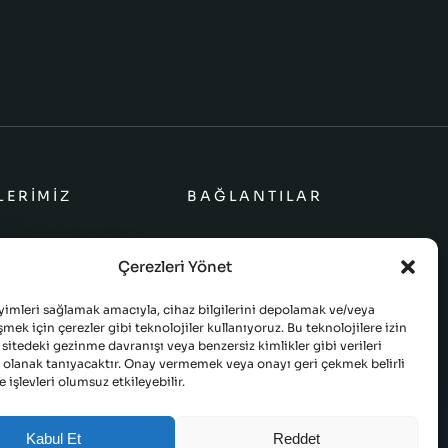
LERIMIZ
BAĞLANTILAR
mları
Çerezleri Yönet
lımları
yimleri sağlamak amacıyla, cihaz bilgilerini depolamak ve/veya
azılımları
şmek için çerezler gibi teknolojiler kullanıyoruz. Bu teknolojilere izin
sitedeki gezinme davranışı veya benzersiz kimlikler gibi verileri
Çözümler
 olanak tanıyacaktır. Onay vermemek veya onayı geri çekmek belirli
ve işlevleri olumsuz etkileyebilir.
Kabul Et
Reddet