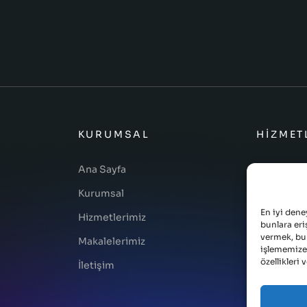
KURUMSAL
HIZMET
Ana Sayfa
Web Yazılı
Kurumsal
Mobil Yazı
En iyi dene
Hizmetlerimiz
Masaüstü Y
bunlara eri
vermek, bu 
Makalelerimiz
Kurumsal 
işlememize
özellikleri 
İletişim