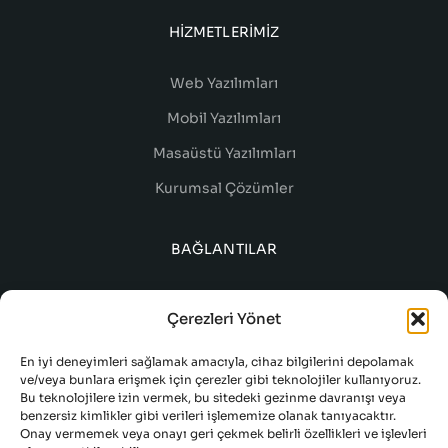
HIZMETLERIMIZ
Web Yazılımları
Mobil Yazılımları
Masaüstü Yazılımları
Kurumsal Çözümler
BAĞLANTILAR
Çerezleri Yönet
En iyi deneyimleri sağlamak amacıyla, cihaz bilgilerini depolamak
ve/veya bunlara erişmek için çerezler gibi teknolojiler kullanıyoruz.
Bu teknolojilere izin vermek, bu sitedeki gezinme davranışı veya
benzersiz kimlikler gibi verileri işlememize olanak tanıyacaktır.
Onay vermemek veya onayı geri çekmek belirli özellikleri ve işlevleri