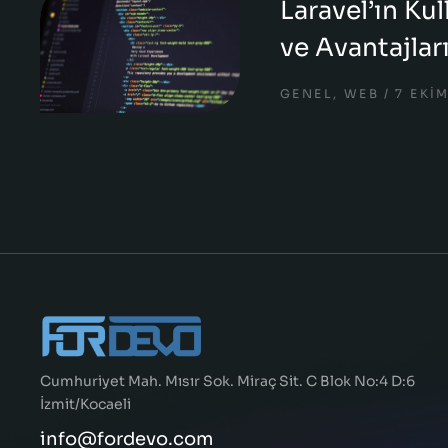
Laravel’ın Kul
ve Avantajlar
GENEL
,
WEB
7 EKI
Cumhuriyet Mah. Mısır Sok. Miraç Sit. C Blok No:4 D:6
İzmit/Kocaeli
info@fordevo.com