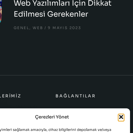
Web Yazılımları İçin Dikkat
Edilmesi Gerekenler
GENEL
,
WEB
9 MAYIS 2023
LERIMIZ
BAĞLANTILAR
mları
Çerezleri Yönet
lımları
yimleri sağlamak amacıyla, cihaz bilgilerini depolamak ve/veya
azılımları