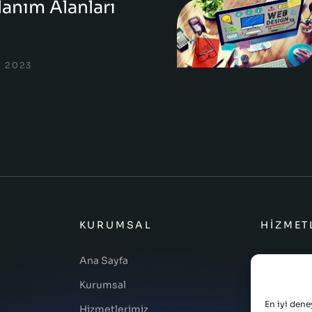
lanım Alanları
ı
M 2023
KURUMSAL
HIZMET
Ana Sayfa
Web Yazılı
Kurumsal
Mobil Yazı
En iyi dene
Hizmetlerimiz
Masaüstü Y