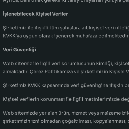
Ayrıca, belirtmek gerekir ki tarayıcı ayarları yoluyla ç
İşlenebilecek Kişisel Veriler
Şirketimiz ile ilişkili tüm şahıslara ait kişisel veri nit
KVKK’ya uygun olarak işenerek muhafaza edilmektedir
Veri Güvenliği
Web sitemiz ile ilgili veri sorumlusunun kimliği, kişis
almaktadır. Çerez Politikamıza ve şirketimizin Kişisel 
Şirketimiz KVKK kapsamında veri güvenliğine ilişkin be
Kişisel verilerin korunması ile ilgili metinlerimizde d
Web sitemizde yer alan ürün, hizmet veya malzeme bilgile
şirketimizin izni olmadan çoğaltılması, kopyalanması, d