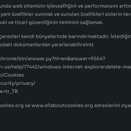
lunda web sitemizin işlevselliğini ve performansını art
eni özellikler sunmak ve sunulan özellikleri sizlerin ter
uki ve ticari güvenliğinin teminini sağlamak.
çerezleri kendi bünyelerinde barındırmaktadır. İstediği
ğıdaki dokümanlardan yararlanabilirsiniz
chrome/bin/answer.py?hl=en&answer=95647
m/en-us/help/17442/windows-internet-explorerdelete-
kb/Cookies
curity/privacy/
le=tr_TR
okies.org ve www.allaboutcookies.org adreslerini ziyare