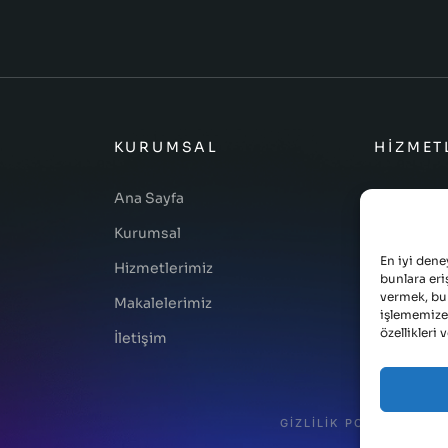
KURUMSAL
HIZMET
Ana Sayfa
Web Yazılı
Kurumsal
Mobil Yazı
En iyi dene
Hizmetlerimiz
Masaüstü Y
bunlara eri
vermek, bu 
Makalelerimiz
Kurumsal 
işlememize
özellikleri 
İletişim
GIZLILIK POLITIKASI