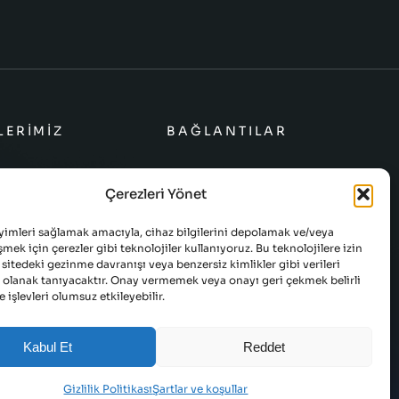
LERIMIZ
BAĞLANTILAR
mları
Çerezleri Yönet
lımları
yimleri sağlamak amacıyla, cihaz bilgilerini depolamak ve/veya
azılımları
şmek için çerezler gibi teknolojiler kullanıyoruz. Bu teknolojilere izin
sitedeki gezinme davranışı veya benzersiz kimlikler gibi verileri
Çözümler
 olanak tanıyacaktır. Onay vermemek veya onayı geri çekmek belirli
ve işlevleri olumsuz etkileyebilir.
Kabul Et
Reddet
TESLIMAT VE GERI
ŞARTLAR VE
ÖDEME
KOŞULLAR
Gizlilik Politikası
Şartlar ve koşullar