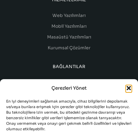
Web Yazılımları
Mobil Yazılımları
Masaüstü Yazılımları
Kurumsal Çözümler
BAĞLANTILAR
Çerezleri Yönet
En iyi deneyimleri sağlamak amacıyla, cihaz bilgilerini depolamak
ve/veya bunlara erişmek için çerezler gibi teknolojiler kullanıyoruz.
Bu teknolojilere izin vermek, bu sitedeki gezinme davranışı veya
benzersiz kimlikler gibi verileri işlememize olanak tanıyacaktır.
Onay vermemek veya onayı geri çekmek belirli özellikleri ve işlevleri
olumsuz etkileyebilir.