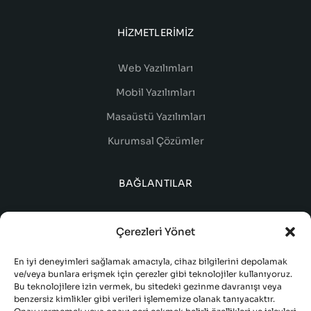
HIZMETLERIMIZ
Web Yazılımları
Mobil Yazılımları
Masaüstü Yazılımları
Kurumsal Çözümler
BAĞLANTILAR
Çerezleri Yönet
En iyi deneyimleri sağlamak amacıyla, cihaz bilgilerini depolamak
ve/veya bunlara erişmek için çerezler gibi teknolojiler kullanıyoruz.
Bu teknolojilere izin vermek, bu sitedeki gezinme davranışı veya
benzersiz kimlikler gibi verileri işlememize olanak tanıyacaktır.